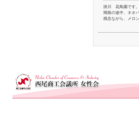
掛川 花鳥園です
帰路の途中、ネオ
残念ながら、メロ