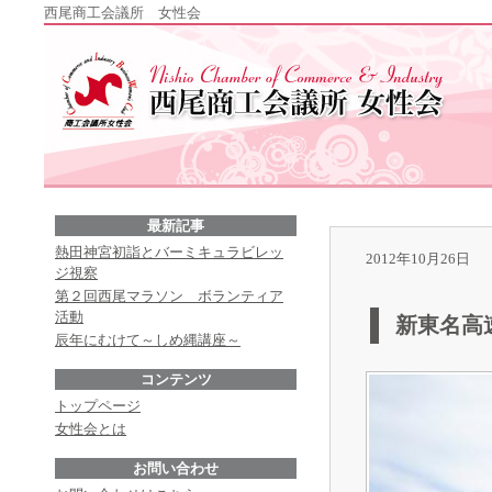
西尾商工会議所 女性会
最新記事
熱田神宮初詣とバーミキュラビレッ
2012年10月26日
ジ視察
第２回西尾マラソン ボランティア
活動
新東名高
辰年にむけて～しめ縄講座～
コンテンツ
トップページ
女性会とは
お問い合わせ