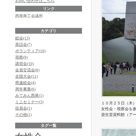
お問い合わせはこちら
リンク
西尾商工会議所
カテゴリ
総会(13)
茶話会(7)
ボランティア(10)
視察(9)
講習会(10)
会員交流会(8)
全国大会(11)
県連総会(4)
周年事業(6)
みてみん西尾(1)
ミニセミナー(3)
１０月２５日（木
役員会(1)
女性会・視察会を
その他(1)
資生堂資料館（ア
タグ一覧