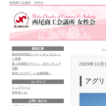
西尾商工会議所 女性会
最新記事
<
熱田神宮初詣とバーミキュラビレッ
ジ視察
2009年10月
第２回西尾マラソン ボランティア
活動
辰年にむけて～しめ縄講座～
アグリ
コンテンツ
トップページ
女性会とは
お問い合わせ