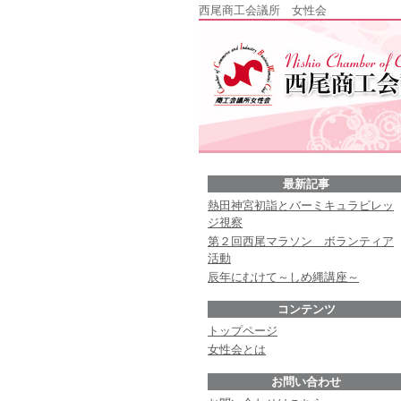
西尾商工会議所 女性会
最新記事
熱田神宮初詣とバーミキュラビレッ
ジ視察
第２回西尾マラソン ボランティア
活動
辰年にむけて～しめ縄講座～
コンテンツ
トップページ
女性会とは
お問い合わせ