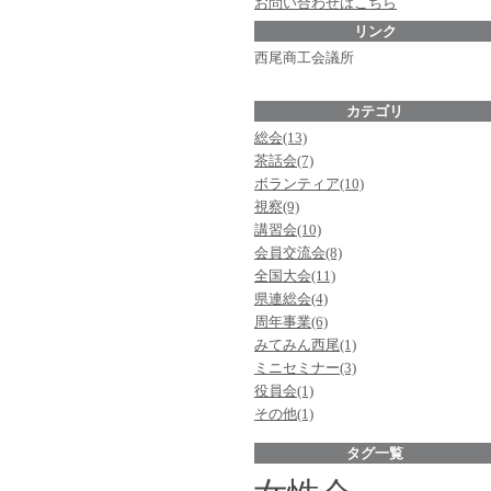
お問い合わせはこちら
リンク
西尾商工会議所
カテゴリ
総会(13)
茶話会(7)
ボランティア(10)
視察(9)
講習会(10)
会員交流会(8)
全国大会(11)
県連総会(4)
周年事業(6)
みてみん西尾(1)
ミニセミナー(3)
役員会(1)
その他(1)
タグ一覧