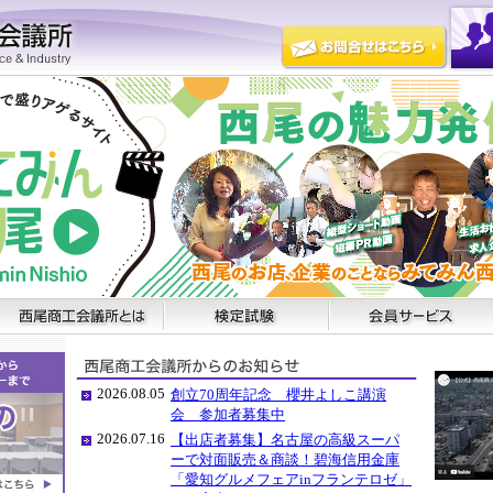
2026.08.05
創立70周年記念 櫻井よしこ講演
会 参加者募集中
2026.07.16
【出店者募集】名古屋の高級スーパ
ーで対面販売＆商談！碧海信用金庫
「愛知グルメフェアinフランテロゼ」