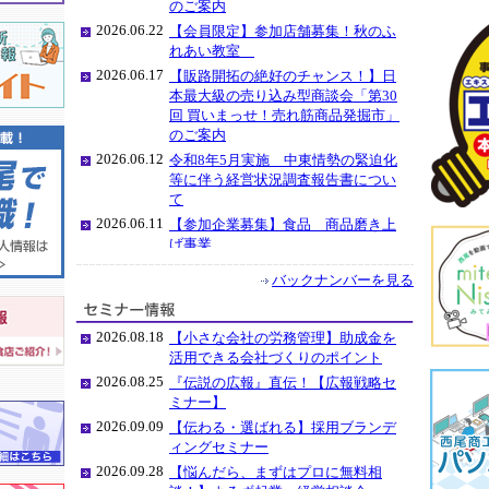
のご案内
2026.06.22
【会員限定】参加店舗募集！秋のふ
れあい教室
2026.06.17
【販路開拓の絶好のチャンス！】日
本最大級の売り込み型商談会「第30
回 買いまっせ！売れ筋商品発掘市」
のご案内
2026.06.12
令和8年5月実施 中東情勢の緊迫化
等に伴う経営状況調査報告書につい
て
2026.06.11
【参加企業募集】食品 商品磨き上
げ事業
2026.05.26
【税理士】個別相談会開催中！＜会
バックナンバーを見る
員限定・無料＞
2026.04.06
【無料】「知財」出張相談会
2026.08.18
2026.03.30
【小さな会社の労務管理】助成金を
労働保険事務組合【年度更新書類】
活用できる会社づくりのポイント
2026.02.27
平均年次休暇取得率が91.8%に達しま
2026.08.25
『伝説の広報』直伝！【広報戦略セ
した。
ミナー】
2026.09.09
【伝わる・選ばれる】採用ブランデ
ィングセミナー
2026.09.28
【悩んだら、まずはプロに無料相