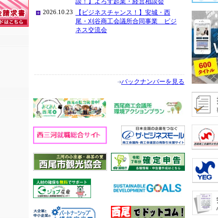
談！】よろず起業・経営相談会
2026.10.23
【ビジネスチャンス！】安城・西
尾・刈谷商工会議所合同事業 ビジ
ネス交流会
バックナンバーを見る