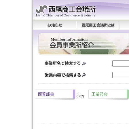
…
(587)