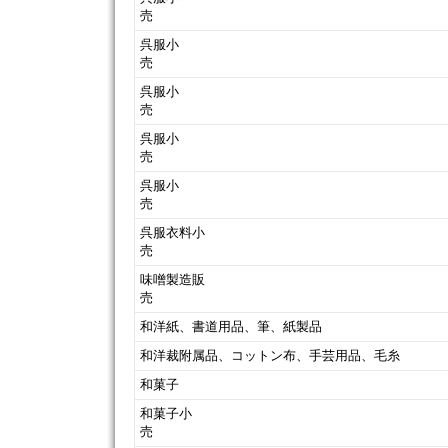
呉服小
呉服小
呉服小
呉服小
呉服衣料小
味噌製造販
和洋紙、書道用品、筆、紙製品
和洋裁附属品、コットン布、手芸用品、毛糸
和菓子
和菓子小